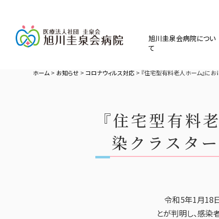
旭川圭泉会病院につい
て
ホーム
>
お知らせ
>
コロナウィルス対応
>
『住宅型有料老人ホーム』にお
『住宅型有料
染クラスター
令和5年1月18
とが判明し、感染