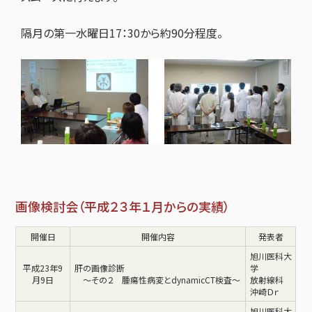
隔月の第一水曜日17：30から約90分程度。
画像検討会（平成２３年１月からの実績）
開催日
開催内容
発表者
旭川医科大
平成23年9
肝の画像診断
学
月9日
～その２ 腫瘍性病変とdynamicCT検査～
放射線科
沖崎Ｄｒ
旭川医科大