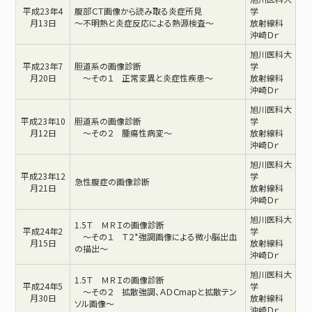
平成23年4
腹部ＣＴ画像から読み取る炎症所見
学
月13日
～不明熱と炎症反応による熱源検査～
放射線科
沖崎Ｄｒ
旭川医科大
平成23年7
胆道系の画像診断
学
月20日
～その１ 正常変異と炎症性疾患～
放射線科
沖崎Ｄｒ
旭川医科大
平成23年10
胆道系の画像診断
学
月12日
～その２ 腫瘍性病変～
放射線科
沖崎Ｄｒ
旭川医科大
平成23年12
学
急性腹症の画像診断
月21日
放射線科
沖崎Ｄｒ
旭川医科大
1.5Ｔ ＭＲＩの画像診断
平成24年2
学
～その１ Ｔ２*強調画像による微小脳出血
月15日
放射線科
の描出～
沖崎Ｄｒ
旭川医科大
1.5Ｔ ＭＲＩの画像診断
平成24年5
学
～その２ 拡散強調、ＡＤＣmapと拡散テン
月30日
放射線科
ソル画像～
沖崎Ｄｒ