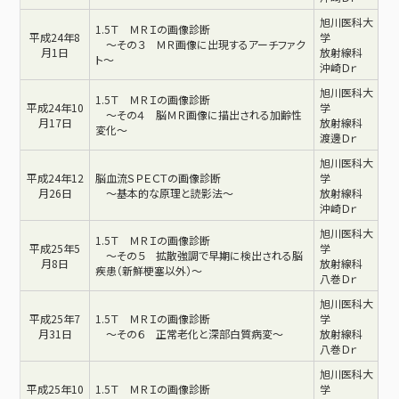
旭川医科大
1.5Ｔ ＭＲＩの画像診断
平成24年8
学
～その３ ＭＲ画像に出現するアーチファク
月1日
放射線科
ト～
沖崎Ｄｒ
旭川医科大
1.5Ｔ ＭＲＩの画像診断
平成24年10
学
～その４ 脳ＭＲ画像に描出される加齢性
月17日
放射線科
変化～
渡邊Ｄｒ
旭川医科大
平成24年12
脳血流ＳＰＥＣＴの画像診断
学
月26日
～基本的な原理と読影法～
放射線科
沖崎Ｄｒ
旭川医科大
1.5Ｔ ＭＲＩの画像診断
平成25年5
学
～その５ 拡散強調で早期に検出される脳
月8日
放射線科
疾患（新鮮梗塞以外）～
八巻Ｄｒ
旭川医科大
平成25年7
1.5Ｔ ＭＲＩの画像診断
学
月31日
～その６ 正常老化と深部白質病変～
放射線科
八巻Ｄｒ
旭川医科大
平成25年10
1.5Ｔ ＭＲＩの画像診断
学