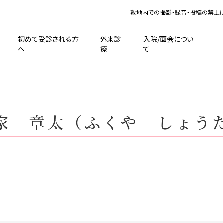
敷地内での撮影・録音・投稿の禁止
初めて受診される方
外来診
入院/面会につい
へ
療
て
家 章太（ふくや しょう