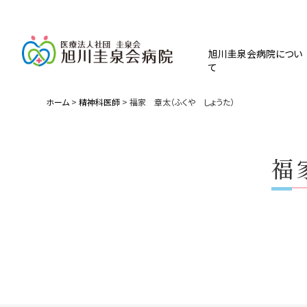
旭川圭泉会病院につい
て
ホーム
>
精神科医師
>
福家 章太（ふくや しょうた）
福